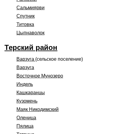
Сальмиярви
Спутник
Титовка
Цыпнаволок
Терский район
Варзуга
(сельское поселение)
Варзуга
Восточное Мунозеро
Индель
Кашкаранцы
Кузомень
Маяк Никодимский
Оленица
Пялица