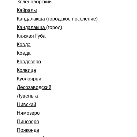
Зеленоборский
Кайралы
Кандалакша
(городское поселение)
Кандалакша
(город)
Княжая Губа
Ковда
Ковда
Ковдозеро
Колвица
Куолоярви
Лесозаводский
Лувеньга
Нивский
Нямозеро
Пинозеро
Пояконда