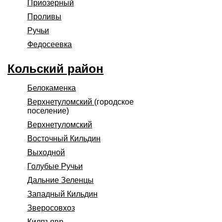
Приозерный
Проливы
Ручьи
Федосеевка
Кольский район
Белокаменка
Верхнетуломский
(городское
поселение)
Верхнетуломский
Восточный Кильдин
Выходной
Голубые Ручьи
Дальние Зеленцы
Западный Кильдин
Зверосовхоз
Килпъявр