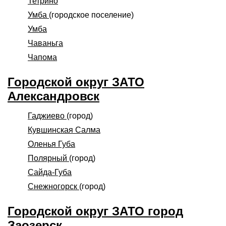
Тетрино
Умба
(городское поселение)
Умба
Чаваньга
Чапома
Городской округ ЗАТО
Александровск
Гаджиево
(город)
Кувшинская Салма
Оленья Губа
Полярный
(город)
Сайда-Губа
Снежногорск
(город)
Городской округ ЗАТО город
Заозерск