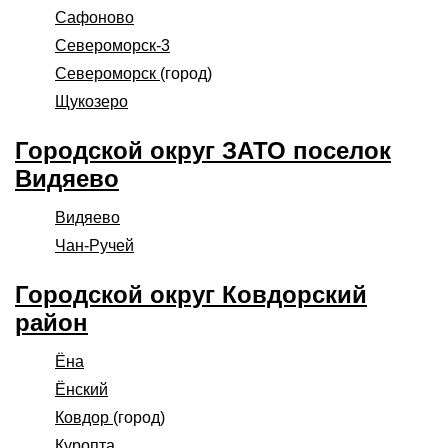
Сафоново
Североморск-3
Североморск
(город)
Щукозеро
Городской округ ЗАТО поселок
Видяево
Видяево
Чан-Ручей
Городской округ Ковдорский
район
Ёна
Ёнский
Ковдор
(город)
Куропта