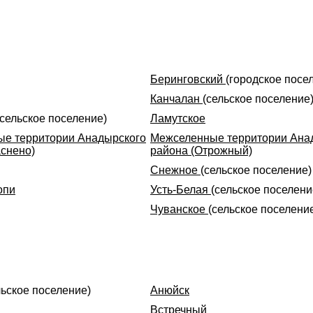
Беринговский
(городское посе
Канчалан
(сельское поселение
(сельское поселение)
Ламутское
е территории Анадырского
Межселенные территории Ана
аснено)
района (Отрожный)
Снежное
(сельское поселение)
опи
Усть-Белая
(сельское поселени
Чуванское
(сельское поселени
льское поселение)
Анюйск
Встречный