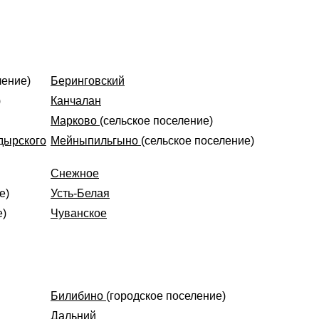
ление)
Беринговский
)
Канчалан
Марково
(сельское поселение)
дырского
Мейныпильгыно
(сельское поселение)
Снежное
е)
Усть-Белая
е)
Чуванское
Билибино
(городское поселение)
Дальний