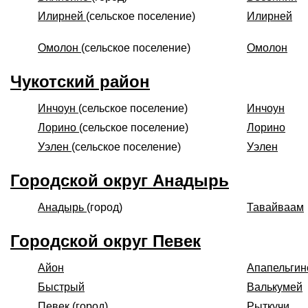
Илирней
(сельское поселение)
Илирней
Омолон
(сельское поселение)
Омолон
Чукотский район
Инчоун
(сельское поселение)
Инчоун
Лорино
(сельское поселение)
Лорино
Уэлен
(сельское поселение)
Уэлен
Городской округ Анадырь
Анадырь
(город)
Тавайваам
Городской округ Певек
Айон
Апапельгин
Быстрый
Валькумей
Певек
(город)
Рыткучи