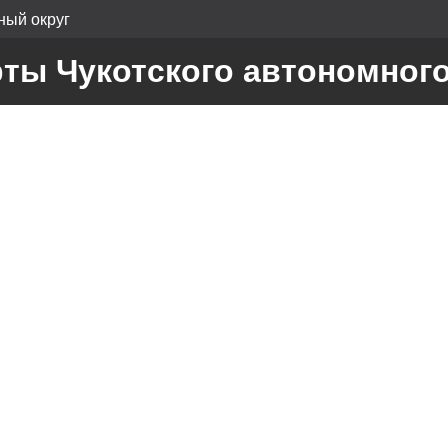
ный округ
рты Чукотского автономного