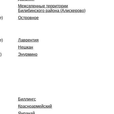
Межселенные территории
Билибинского района (Алискерово)
е)
Островное
е)
Лаврентия
Нешкан
)
Энурмино
Биллингс
Красноармейский
Янранай