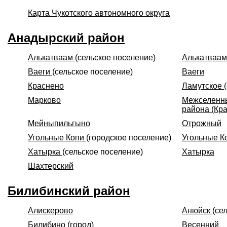
Карта Чукотского автономного округа
Анадырский район
Алькатваам
(сельское поселение)
Алькатваам
Ваеги
(сельское поселение)
Ваеги
Краснено
Ламутское
Марково
Межселенны
района (Кр
Мейныпильгыно
Отрожный
Угольные Копи
(городское поселение)
Угольные К
Хатырка
(сельское поселение)
Хатырка
Шахтерский
Билибинский район
Алискерово
Анюйск
(се
Билибино
(город)
Весенний