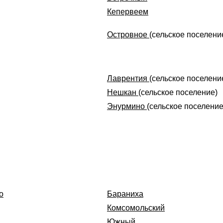
Кепервеем
Островное
(сельское поселени
Лаврентия
(сельское поселени
Нешкан
(сельское поселение)
Энурмино
(сельское поселение
о
Бараниха
Комсомольский
Южный